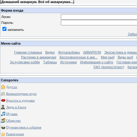
[
Домашний аквариум. Всё об аквариумах...
]
Форма входа
Логин:
Пароль:
запомнить
Забыл
Меню сайта
Главная страница
Видео
Фотоальбомы
АКВАРИУМ
Экосистема в домаш
Растение в аквариуме
Беспозвоночные в акв...
Мир рыб
Виды рыб
За кулисами хобби
Таблицы
Источники
Информация о сайте
Гостевая кни
FAQ (вопрос/ответ)
Катал
Categories
Другое
Компьютерные игры
Красота и здоровье
Люди и блоги
Музыка
Общество
Путешествия и события
Развлечения