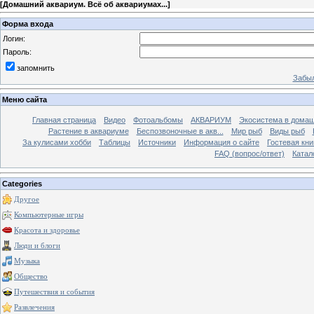
[
Домашний аквариум. Всё об аквариумах...
]
Форма входа
Логин:
Пароль:
запомнить
Забыл
Меню сайта
Главная страница
Видео
Фотоальбомы
АКВАРИУМ
Экосистема в домаш
Растение в аквариуме
Беспозвоночные в акв...
Мир рыб
Виды рыб
За кулисами хобби
Таблицы
Источники
Информация о сайте
Гостевая кни
FAQ (вопрос/ответ)
Катал
Categories
Другое
Компьютерные игры
Красота и здоровье
Люди и блоги
Музыка
Общество
Путешествия и события
Развлечения