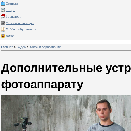
Сериалы
Спорт
Транспорт
Фильмы и анимация
Хобби и образование
Юмор
Главная
»
Видео
»
Хобби и образование
Дополнительные устр
фотоаппарату