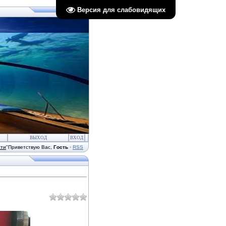
Версия для слабовидящих
ВЫХОД
ВХОД
сти
"
Приветствую Вас
,
Гость
·
RSS