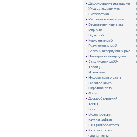
Декорирование аквариума
Уход за аквариумом
Систематика
Растение в аквариуме
Беспозвоночные в акв...
Мир рыб
Виды рыб
Кормление рыб
Размножение рыб
Болезни аквариумных рыб
Планировки аквариумов
За кулисами хобби
Таблицы
Источники
Информация о сайте
Гостевая книга
Обратная связь
Форум
Доска объявлений
Тесты
Блог
Видеопроекты
Каталог сайтов
FAQ (вопрос/ответ)
Каталог статей
Онлайн игры