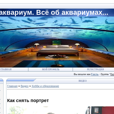
квариум. Всё об аквариумах...
ГЛАВНАЯ
МОЙ ПРОФИЛЬ
РЕГИСТРАЦИЯ
Вы вошли как
Гость
·
Группа
"
Го
ВИДЕО
Главная
»
Видео
»
Хобби и образование
Как снять портрет