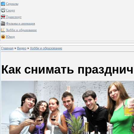
Сериалы
Спорт
Транспорт
Фильмы и анимация
Хобби и образование
Юмор
Главная
»
Видео
»
Хобби и образование
Как снимать праздни