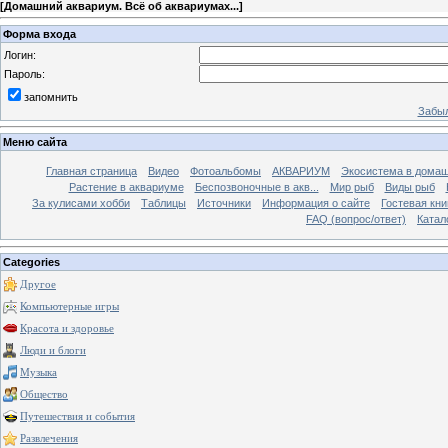
[
Домашний аквариум. Всё об аквариумах...
]
Форма входа
Логин:
Пароль:
запомнить
Забыл
Меню сайта
Главная страница
Видео
Фотоальбомы
АКВАРИУМ
Экосистема в домаш
Растение в аквариуме
Беспозвоночные в акв...
Мир рыб
Виды рыб
За кулисами хобби
Таблицы
Источники
Информация о сайте
Гостевая кни
FAQ (вопрос/ответ)
Катал
Categories
Другое
Компьютерные игры
Красота и здоровье
Люди и блоги
Музыка
Общество
Путешествия и события
Развлечения