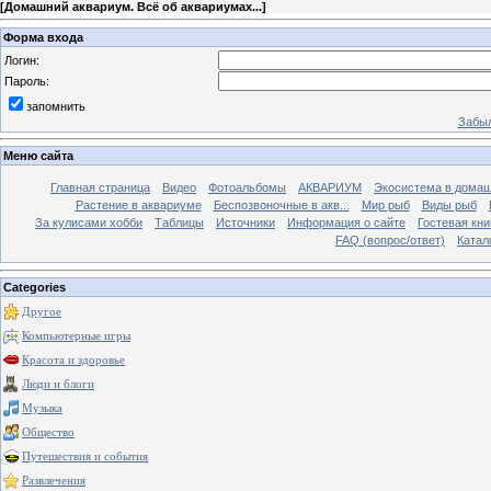
[
Домашний аквариум. Всё об аквариумах...
]
Форма входа
Логин:
Пароль:
запомнить
Забыл
Меню сайта
Главная страница
Видео
Фотоальбомы
АКВАРИУМ
Экосистема в домаш
Растение в аквариуме
Беспозвоночные в акв...
Мир рыб
Виды рыб
За кулисами хобби
Таблицы
Источники
Информация о сайте
Гостевая кни
FAQ (вопрос/ответ)
Катал
Categories
Другое
Компьютерные игры
Красота и здоровье
Люди и блоги
Музыка
Общество
Путешествия и события
Развлечения