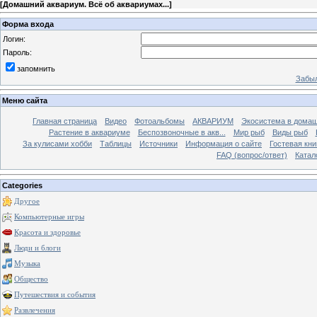
[
Домашний аквариум. Всё об аквариумах...
]
Форма входа
Логин:
Пароль:
запомнить
Забыл
Меню сайта
Главная страница
Видео
Фотоальбомы
АКВАРИУМ
Экосистема в домаш
Растение в аквариуме
Беспозвоночные в акв...
Мир рыб
Виды рыб
За кулисами хобби
Таблицы
Источники
Информация о сайте
Гостевая кни
FAQ (вопрос/ответ)
Катал
Categories
Другое
Компьютерные игры
Красота и здоровье
Люди и блоги
Музыка
Общество
Путешествия и события
Развлечения