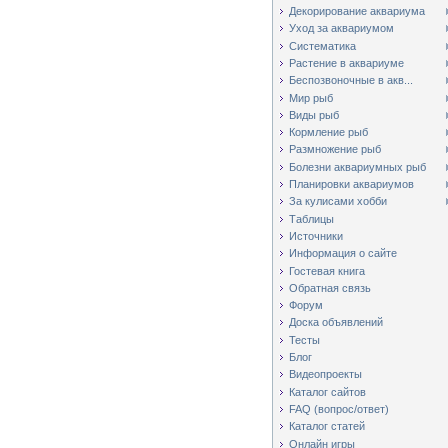
Декорирование аквариума
Уход за аквариумом
Систематика
Растение в аквариуме
Беспозвоночные в акв...
Мир рыб
Виды рыб
Кормление рыб
Размножение рыб
Болезни аквариумных рыб
Планировки аквариумов
За кулисами хобби
Таблицы
Источники
Информация о сайте
Гостевая книга
Обратная связь
Форум
Доска объявлений
Тесты
Блог
Видеопроекты
Каталог сайтов
FAQ (вопрос/ответ)
Каталог статей
Онлайн игры