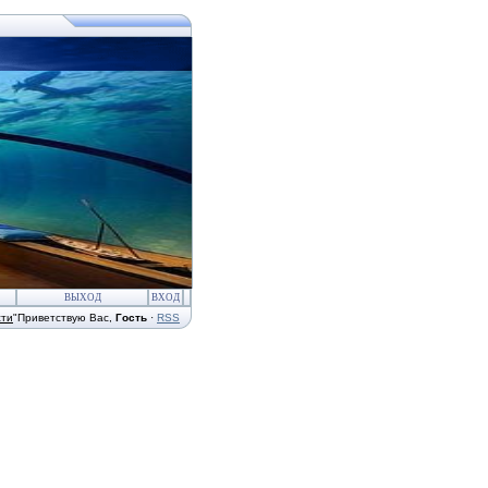
ВЫХОД
ВХОД
сти
"
Приветствую Вас
,
Гость
·
RSS