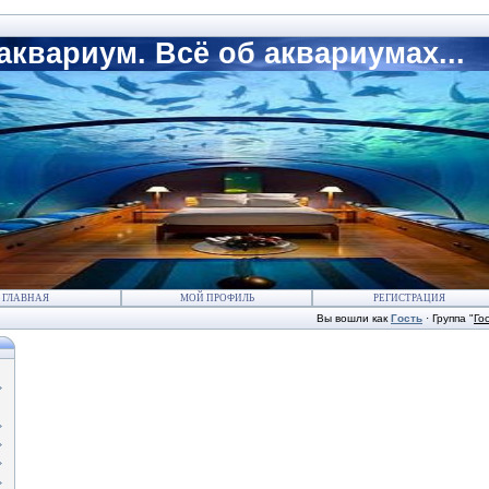
квариум. Всё об аквариумах...
ГЛАВНАЯ
МОЙ ПРОФИЛЬ
РЕГИСТРАЦИЯ
Вы вошли как
Гость
·
Группа
"
Го