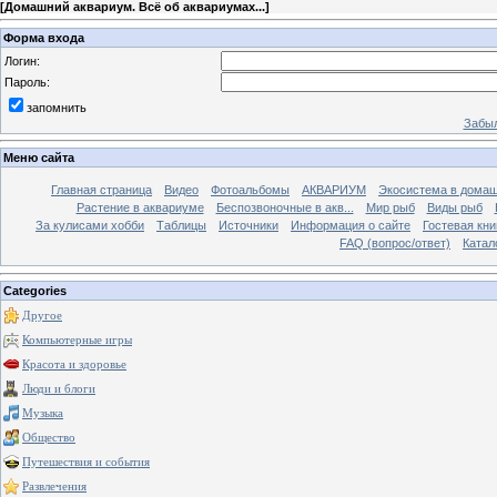
[
Домашний аквариум. Всё об аквариумах...
]
Форма входа
Логин:
Пароль:
запомнить
Забыл
Меню сайта
Главная страница
Видео
Фотоальбомы
АКВАРИУМ
Экосистема в домаш
Растение в аквариуме
Беспозвоночные в акв...
Мир рыб
Виды рыб
За кулисами хобби
Таблицы
Источники
Информация о сайте
Гостевая кни
FAQ (вопрос/ответ)
Катал
Categories
Другое
Компьютерные игры
Красота и здоровье
Люди и блоги
Музыка
Общество
Путешествия и события
Развлечения