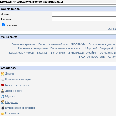
[
Домашний аквариум. Всё об аквариумах...
]
Форма входа
Логин:
Пароль:
запомнить
Забыл
Меню сайта
Главная страница
Видео
Фотоальбомы
АКВАРИУМ
Экосистема в домаш
Растение в аквариуме
Беспозвоночные в акв...
Мир рыб
Виды рыб
За кулисами хобби
Таблицы
Источники
Информация о сайте
Гостевая кни
FAQ (вопрос/ответ)
Катал
Categories
Другое
Компьютерные игры
Красота и здоровье
Люди и блоги
Музыка
Общество
Путешествия и события
Развлечения