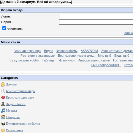
[
Домашний аквариум. Всё об аквариумах...
]
Форма входа
Логин:
Пароль:
запомнить
Забыл
Меню сайта
Главная страница
Видео
Фотоальбомы
АКВАРИУМ
Экосистема в домаш
Растение в аквариуме
Беспозвоночные в акв...
Мир рыб
Виды рыб
За кулисами хобби
Таблицы
Источники
Информация о сайте
Гостевая кни
FAQ (вопрос/ответ)
Катал
Categories
Другое
Компьютерные игры
Красота и здоровье
Люди и блоги
Музыка
Общество
Путешествия и события
Развлечения