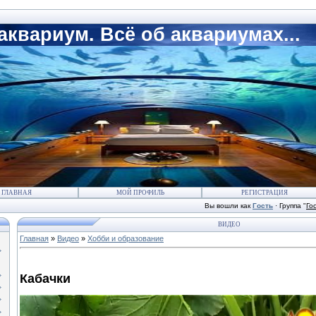
квариум. Всё об аквариумах...
ГЛАВНАЯ
МОЙ ПРОФИЛЬ
РЕГИСТРАЦИЯ
Вы вошли как
Гость
·
Группа
"
Го
ВИДЕО
Главная
»
Видео
»
Хобби и образование
Кабачки