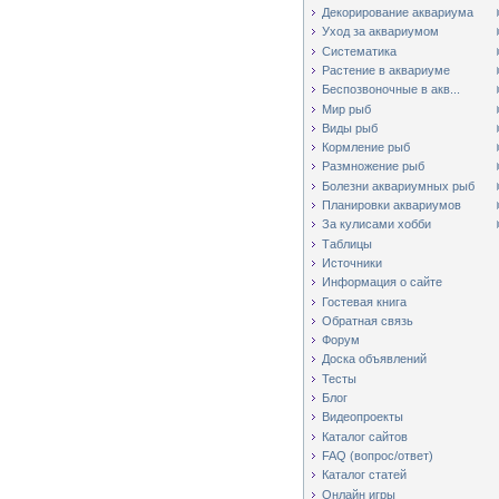
Декорирование аквариума
Уход за аквариумом
Систематика
Растение в аквариуме
Беспозвоночные в акв...
Мир рыб
Виды рыб
Кормление рыб
Размножение рыб
Болезни аквариумных рыб
Планировки аквариумов
За кулисами хобби
Таблицы
Источники
Информация о сайте
Гостевая книга
Обратная связь
Форум
Доска объявлений
Тесты
Блог
Видеопроекты
Каталог сайтов
FAQ (вопрос/ответ)
Каталог статей
Онлайн игры