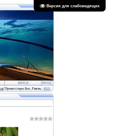
Версия для слабовидящих
ВЫХОД
ВХОД
сти
"
Приветствую Вас
,
Гость
·
RSS