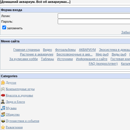
[
Домашний аквариум. Всё об аквариумах...
]
Форма входа
Логин:
Пароль:
запомнить
Забыл
Меню сайта
Главная страница
Видео
Фотоальбомы
АКВАРИУМ
Экосистема в домаш
Растение в аквариуме
Беспозвоночные в акв...
Мир рыб
Виды рыб
За кулисами хобби
Таблицы
Источники
Информация о сайте
Гостевая кни
FAQ (вопрос/ответ)
Катал
Categories
Другое
Компьютерные игры
Красота и здоровье
Люди и блоги
Музыка
Общество
Путешествия и события
Развлечения