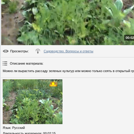
00:02
Просмотры
:
Садоводство. Вопросы и ответы
Описание материала
:
Можно ли вырастить рассаду зеленых культур или можно только сеять в открытый г
Язык
: Русский
Длительность материала
: 00:02:15