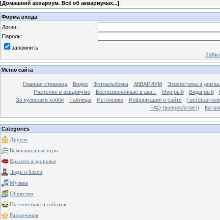
[
Домашний аквариум. Всё об аквариумах...
]
Форма входа
Логин:
Пароль:
запомнить
Забыл
Меню сайта
Главная страница
Видео
Фотоальбомы
АКВАРИУМ
Экосистема в домаш
Растение в аквариуме
Беспозвоночные в акв...
Мир рыб
Виды рыб
За кулисами хобби
Таблицы
Источники
Информация о сайте
Гостевая кни
FAQ (вопрос/ответ)
Катал
Categories
Другое
Компьютерные игры
Красота и здоровье
Люди и блоги
Музыка
Общество
Путешествия и события
Развлечения