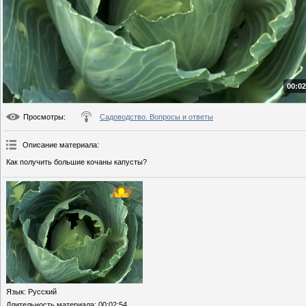
00:02
Просмотры
:
Садоводство. Вопросы и ответы
Описание материала
:
Как получить большие кочаны капусты?
Язык
: Русский
Длительность материала
: 00:02:54