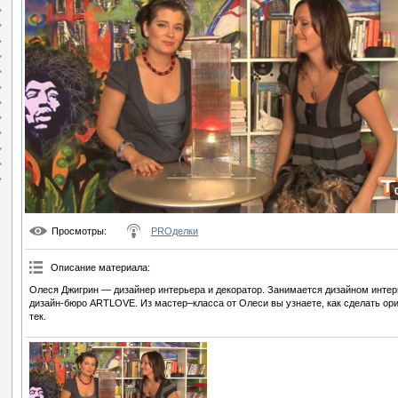
Просмотры
:
PROделки
Описание материала
:
Олеся Джигрин — дизайнер интерьера и декоратор. Занимается дизайном интерь
дизайн-бюро ARTLOVE. Из мастер–класса от Олеси вы узнаете, как сделать ор
тек.