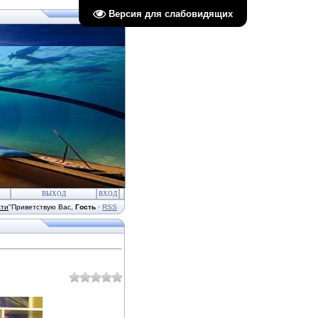
Версия для слабовидящих
ВЫХОД
ВХОД
сти
"
Приветствую Вас
,
Гость
·
RSS