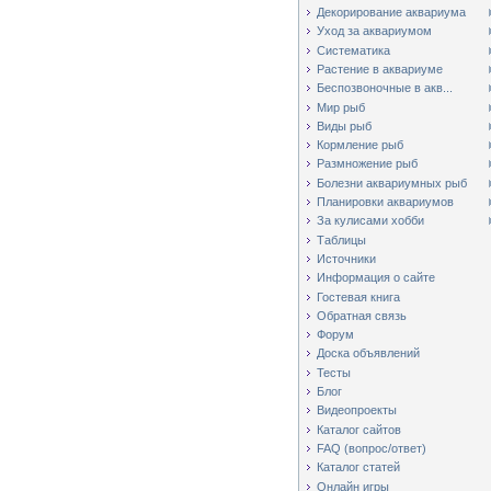
Декорирование аквариума
Уход за аквариумом
Систематика
Растение в аквариуме
Беспозвоночные в акв...
Мир рыб
Виды рыб
Кормление рыб
Размножение рыб
Болезни аквариумных рыб
Планировки аквариумов
За кулисами хобби
Таблицы
Источники
Информация о сайте
Гостевая книга
Обратная связь
Форум
Доска объявлений
Тесты
Блог
Видеопроекты
Каталог сайтов
FAQ (вопрос/ответ)
Каталог статей
Онлайн игры