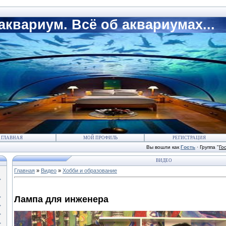
квариум. Всё об аквариумах...
ГЛАВНАЯ
МОЙ ПРОФИЛЬ
РЕГИСТРАЦИЯ
Вы вошли как
Гость
·
Группа
"
Го
ВИДЕО
Главная
»
Видео
»
Хобби и образование
Лампа для инженера