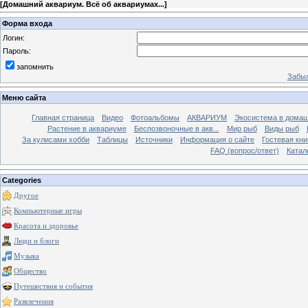
[
Домашний аквариум. Всё об аквариумах...
]
Форма входа
Логин:
Пароль:
запомнить
Забыл
Меню сайта
Главная страница
Видео
Фотоальбомы
АКВАРИУМ
Экосистема в домаш
Растение в аквариуме
Беспозвоночные в акв...
Мир рыб
Виды рыб
За кулисами хобби
Таблицы
Источники
Информация о сайте
Гостевая кни
FAQ (вопрос/ответ)
Катал
Categories
Другое
Компьютерные игры
Красота и здоровье
Люди и блоги
Музыка
Общество
Путешествия и события
Развлечения