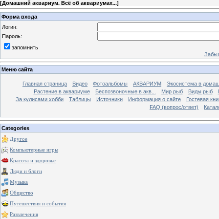
[
Домашний аквариум. Всё об аквариумах...
]
Форма входа
Логин:
Пароль:
запомнить
Забыл
Меню сайта
Главная страница
Видео
Фотоальбомы
АКВАРИУМ
Экосистема в домаш
Растение в аквариуме
Беспозвоночные в акв...
Мир рыб
Виды рыб
За кулисами хобби
Таблицы
Источники
Информация о сайте
Гостевая кни
FAQ (вопрос/ответ)
Катал
Categories
Другое
Компьютерные игры
Красота и здоровье
Люди и блоги
Музыка
Общество
Путешествия и события
Развлечения