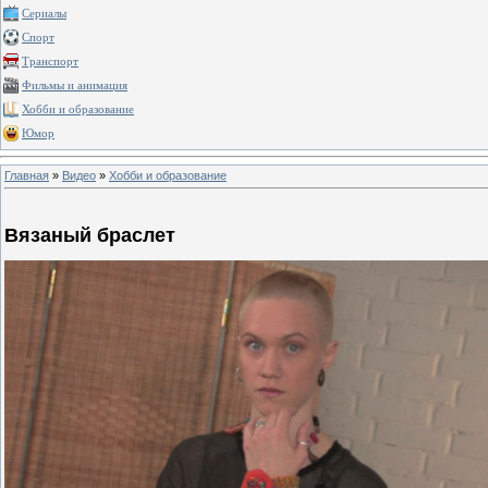
Сериалы
Спорт
Транспорт
Фильмы и анимация
Хобби и образование
Юмор
Главная
»
Видео
»
Хобби и образование
Вязаный браслет