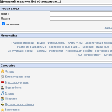
[
Домашний аквариум. Всё об аквариумах...
]
Форма входа
Логин:
Пароль:
запомнить
Забыл
Меню сайта
Главная страница
Видео
Фотоальбомы
АКВАРИУМ
Экосистема в домаш
Растение в аквариуме
Беспозвоночные в акв...
Мир рыб
Виды рыб
За кулисами хобби
Таблицы
Источники
Информация о сайте
Гостевая кни
FAQ (вопрос/ответ)
Катал
Categories
Другое
Компьютерные игры
Красота и здоровье
Люди и блоги
Музыка
Общество
Путешествия и события
Развлечения