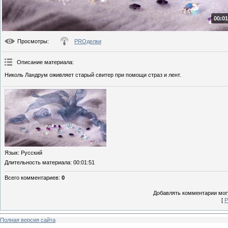
00:01
Просмотры
:
PROделки
Описание материала
:
Николь Ландрум оживляет старый свитер при помощи страз и лент.
Язык
: Русский
Длительность материала
: 00:01:51
Всего комментариев
:
0
Добавлять комментарии могу
[
Р
Полная версия сайта