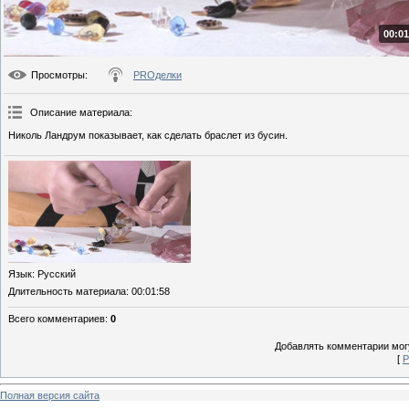
00:01
Просмотры
:
PROделки
Описание материала
:
Николь Ландрум показывает, как сделать браслет из бусин.
Язык
: Русский
Длительность материала
: 00:01:58
Всего комментариев
:
0
Добавлять комментарии могу
[
Р
Полная версия сайта