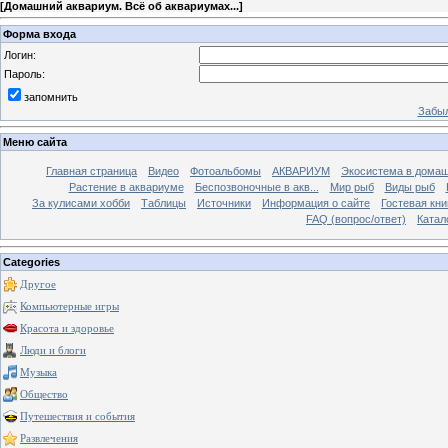
[
Домашний аквариум. Всё об аквариумах...
]
Форма входа
Логин:
Пароль:
запомнить
Забыл
Меню сайта
Главная страница
Видео
Фотоальбомы
АКВАРИУМ
Экосистема в домаш
Растение в аквариуме
Беспозвоночные в акв...
Мир рыб
Виды рыб
За кулисами хобби
Таблицы
Источники
Информация о сайте
Гостевая кни
FAQ (вопрос/ответ)
Катал
Categories
Другое
Компьютерные игры
Красота и здоровье
Люди и блоги
Музыка
Общество
Путешествия и события
Развлечения