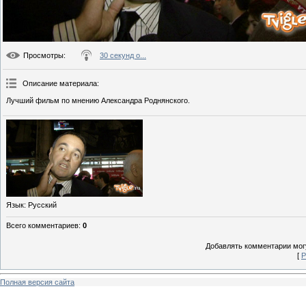
Просмотры
:
30 секунд о...
Описание материала
:
Лучший фильм по мнению Александра Роднянского.
Язык
: Русский
Всего комментариев
:
0
Добавлять комментарии могу
[
Р
Полная версия сайта