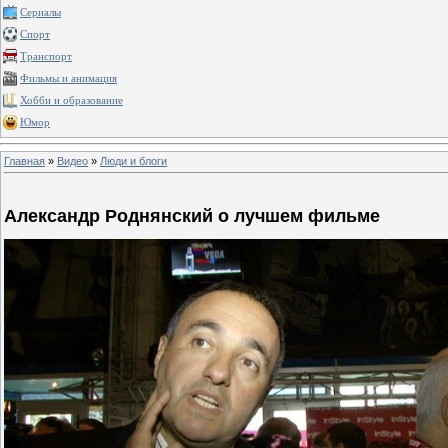
Сериалы
Спорт
Транспорт
Фильмы и анимация
Хобби и образование
Юмор
Главная
»
Видео
»
Люди и блоги
Александр Роднянский о лучшем фильме