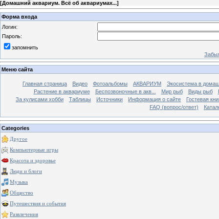
[
Домашний аквариум. Всё об аквариумах...
]
Форма входа
Логин:
Пароль:
запомнить
Забыл
Меню сайта
Главная страница
Видео
Фотоальбомы
АКВАРИУМ
Экосистема в домаш
Растение в аквариуме
Беспозвоночные в акв...
Мир рыб
Виды рыб
За кулисами хобби
Таблицы
Источники
Информация о сайте
Гостевая кни
FAQ (вопрос/ответ)
Катал
Categories
Другое
Компьютерные игры
Красота и здоровье
Люди и блоги
Музыка
Общество
Путешествия и события
Развлечения