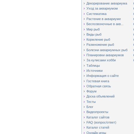
Декорирование аквариума
Уход за аквариумом
Систематика
Растение в аквариуме
Беспозвоночные в акв...
Мир рыб
Виды рыб
Кормление рыб
Размножение рыб
Болезни аквариумных рыб
Планировки аквариумов
За кулисами хобби
Таблицы
Источники
Информация о сайте
Гостевая книга
Обратная связь
Форум
Доска объявлений
Тесты
Блог
Видеопроекты
Каталог сайтов
FAQ (вопрос/ответ)
Каталог статей
Онлайн игры