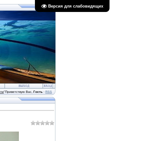
Версия для слабовидящих
ВЫХОД
ВХОД
сти
"
Приветствую Вас
,
Гость
·
RSS