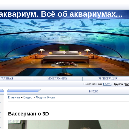
квариум. Всё об аквариумах...
ГЛАВНАЯ
МОЙ ПРОФИЛЬ
РЕГИСТРАЦИЯ
Вы вошли как
Гость
·
Группа
"
Го
ВИДЕО
Главная
»
Видео
»
Люди и блоги
Вассерман о 3D