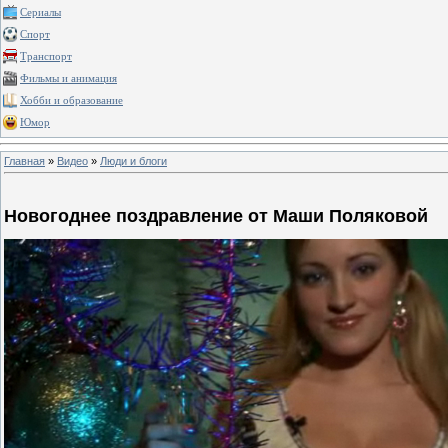
Сериалы
Спорт
Транспорт
Фильмы и анимация
Хобби и образование
Юмор
Главная
»
Видео
»
Люди и блоги
Новогоднее поздравление от Маши Поляковой