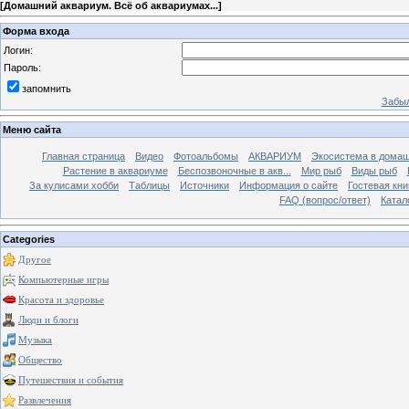
[
Домашний аквариум. Всё об аквариумах...
]
Форма входа
Логин:
Пароль:
запомнить
Забыл
Меню сайта
Главная страница
Видео
Фотоальбомы
АКВАРИУМ
Экосистема в домаш
Растение в аквариуме
Беспозвоночные в акв...
Мир рыб
Виды рыб
За кулисами хобби
Таблицы
Источники
Информация о сайте
Гостевая кни
FAQ (вопрос/ответ)
Катал
Categories
Другое
Компьютерные игры
Красота и здоровье
Люди и блоги
Музыка
Общество
Путешествия и события
Развлечения