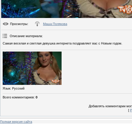
Просмотры
:
Маша Полякова
Описание материала
:
Самая веселая и светлая девушка интернета поздравляет вас с Новым годом.
Язык
: Русский
Всего комментариев
:
0
Добавлять комментарии могу
[
Р
Полная версия сайта