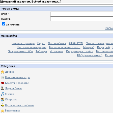
[
Домашний аквариум. Всё об аквариумах...
]
Форма входа
Логин:
Пароль:
запомнить
Забыл
Меню сайта
Главная страница
Видео
Фотоальбомы
АКВАРИУМ
Экосистема в домаш
Растение в аквариуме
Беспозвоночные в акв...
Мир рыб
Виды рыб
За кулисами хобби
Таблицы
Источники
Информация о сайте
Гостевая кни
FAQ (вопрос/ответ)
Катал
Categories
Другое
Компьютерные игры
Красота и здоровье
Люди и блоги
Музыка
Общество
Путешествия и события
Развлечения