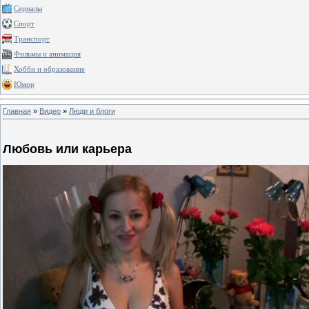
Сериалы
Спорт
Транспорт
Фильмы и анимация
Хобби и образование
Юмор
Главная
»
Видео
»
Люди и блоги
Любовь или карьера