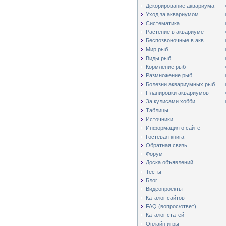
Декорирование аквариума
Уход за аквариумом
Систематика
Растение в аквариуме
Беспозвоночные в акв...
Мир рыб
Виды рыб
Кормление рыб
Размножение рыб
Болезни аквариумных рыб
Планировки аквариумов
За кулисами хобби
Таблицы
Источники
Информация о сайте
Гостевая книга
Обратная связь
Форум
Доска объявлений
Тесты
Блог
Видеопроекты
Каталог сайтов
FAQ (вопрос/ответ)
Каталог статей
Онлайн игры