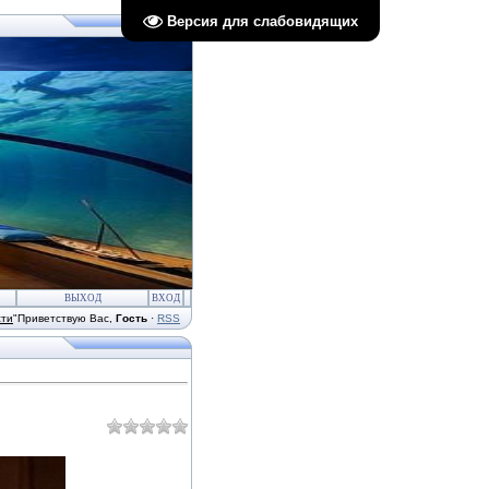
Версия для слабовидящих
ВЫХОД
ВХОД
сти
"
Приветствую Вас
,
Гость
·
RSS