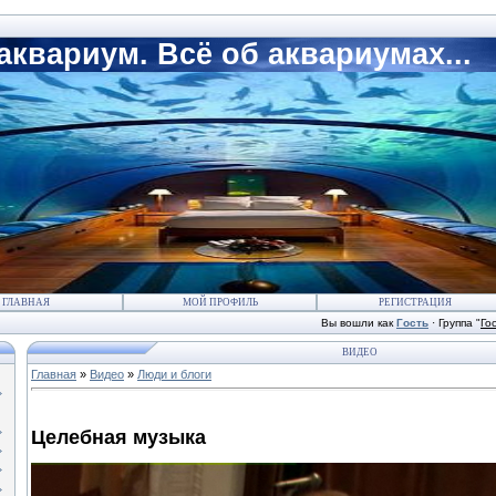
квариум. Всё об аквариумах...
ГЛАВНАЯ
МОЙ ПРОФИЛЬ
РЕГИСТРАЦИЯ
Вы вошли как
Гость
·
Группа
"
Го
ВИДЕО
Главная
»
Видео
»
Люди и блоги
Целебная музыка