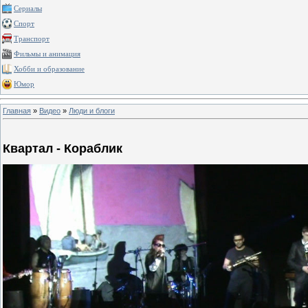
Сериалы
Спорт
Транспорт
Фильмы и анимация
Хобби и образование
Юмор
Главная
»
Видео
»
Люди и блоги
Квартал - Кораблик