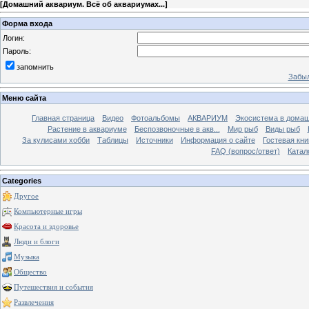
[
Домашний аквариум. Всё об аквариумах...
]
Форма входа
Логин:
Пароль:
запомнить
Забыл
Меню сайта
Главная страница
Видео
Фотоальбомы
АКВАРИУМ
Экосистема в домаш
Растение в аквариуме
Беспозвоночные в акв...
Мир рыб
Виды рыб
За кулисами хобби
Таблицы
Источники
Информация о сайте
Гостевая кни
FAQ (вопрос/ответ)
Катал
Categories
Другое
Компьютерные игры
Красота и здоровье
Люди и блоги
Музыка
Общество
Путешествия и события
Развлечения