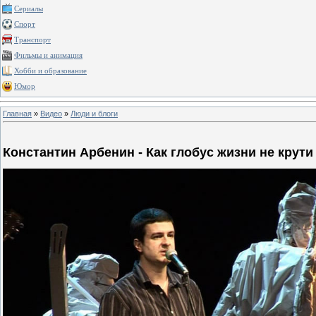
Сериалы
Спорт
Транспорт
Фильмы и анимация
Хобби и образование
Юмор
Главная
»
Видео
»
Люди и блоги
Константин Арбенин - Как глобус жизни не крути