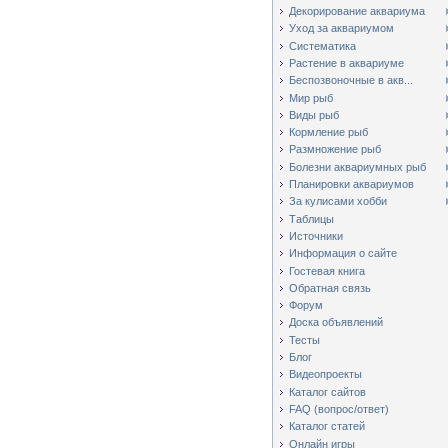
Декорирование аквариума
Уход за аквариумом
Систематика
Растение в аквариуме
Беспозвоночные в акв...
Мир рыб
Виды рыб
Кормление рыб
Размножение рыб
Болезни аквариумных рыб
Планировки аквариумов
За кулисами хобби
Таблицы
Источники
Информация о сайте
Гостевая книга
Обратная связь
Форум
Доска объявлений
Тесты
Блог
Видеопроекты
Каталог сайтов
FAQ (вопрос/ответ)
Каталог статей
Онлайн игры