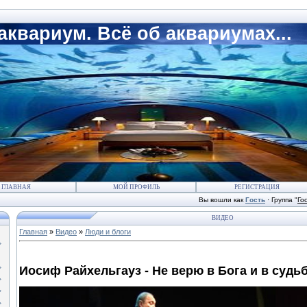
квариум. Всё об аквариумах...
ГЛАВНАЯ
МОЙ ПРОФИЛЬ
РЕГИСТРАЦИЯ
Вы вошли как
Гость
·
Группа
"
Го
ВИДЕО
Главная
»
Видео
»
Люди и блоги
Иосиф Райхельгауз - Не верю в Бога и в судь