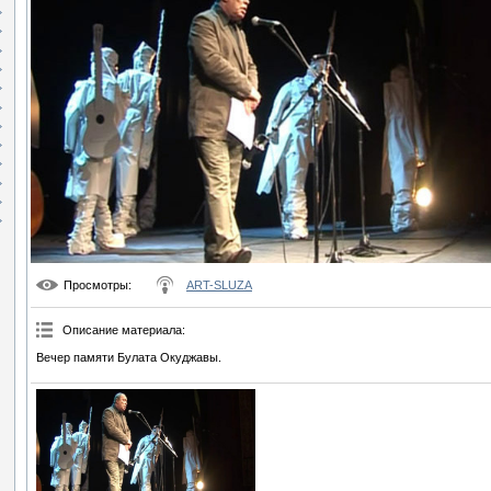
Просмотры
:
ART-SLUZA
Описание материала
:
Вечер памяти Булата Окуджавы.