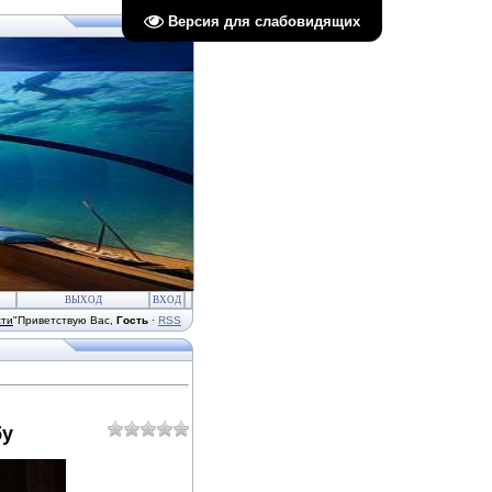
Версия для слабовидящих
ВЫХОД
ВХОД
сти
"
Приветствую Вас
,
Гость
·
RSS
бу