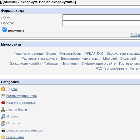
[
Домашний аквариум. Всё об аквариумах...
]
Форма входа
Логин:
Пароль:
запомнить
Забыл
Меню сайта
Главная страница
Видео
Фотоальбомы
АКВАРИУМ
Экосистема в домаш
Растение в аквариуме
Беспозвоночные в акв...
Мир рыб
Виды рыб
За кулисами хобби
Таблицы
Источники
Информация о сайте
Гостевая кни
FAQ (вопрос/ответ)
Катал
Categories
Другое
Компьютерные игры
Красота и здоровье
Люди и блоги
Музыка
Общество
Путешествия и события
Развлечения