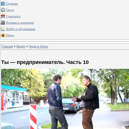
Сериалы
Спорт
Транспорт
Фильмы и анимация
Хобби и образование
Юмор
Главная
»
Видео
»
Люди и блоги
Ты — предприниматель. Часть 10