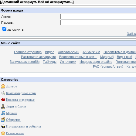
[
Домашний аквариум. Всё об аквариумах...
]
Форма входа
Логин:
Пароль:
запомнить
Забыл
Меню сайта
Главная страница
Видео
Фотоальбомы
АКВАРИУМ
Экосистема в домаш
Растение в аквариуме
Беспозвоночные в акв...
Мир рыб
Виды рыб
За кулисами хобби
Таблицы
Источники
Информация о сайте
Гостевая кни
FAQ (вопрос/ответ)
Катал
Categories
Другое
Компьютерные игры
Красота и здоровье
Люди и блоги
Музыка
Общество
Путешествия и события
Развлечения