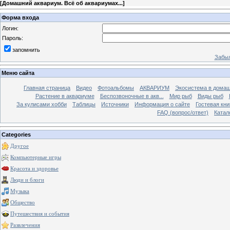
[
Домашний аквариум. Всё об аквариумах...
]
Форма входа
Логин:
Пароль:
запомнить
Забыл
Меню сайта
Главная страница
Видео
Фотоальбомы
АКВАРИУМ
Экосистема в домаш
Растение в аквариуме
Беспозвоночные в акв...
Мир рыб
Виды рыб
За кулисами хобби
Таблицы
Источники
Информация о сайте
Гостевая кни
FAQ (вопрос/ответ)
Катал
Categories
Другое
Компьютерные игры
Красота и здоровье
Люди и блоги
Музыка
Общество
Путешествия и события
Развлечения