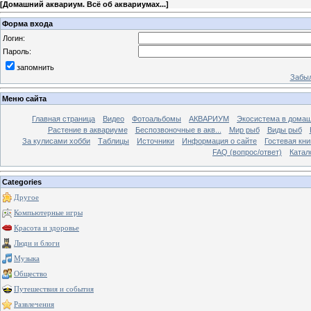
[
Домашний аквариум. Всё об аквариумах...
]
Форма входа
Логин:
Пароль:
запомнить
Забыл
Меню сайта
Главная страница
Видео
Фотоальбомы
АКВАРИУМ
Экосистема в домаш
Растение в аквариуме
Беспозвоночные в акв...
Мир рыб
Виды рыб
За кулисами хобби
Таблицы
Источники
Информация о сайте
Гостевая кни
FAQ (вопрос/ответ)
Катал
Categories
Другое
Компьютерные игры
Красота и здоровье
Люди и блоги
Музыка
Общество
Путешествия и события
Развлечения