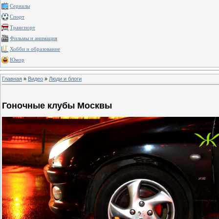
Сериалы
Спорт
Транспорт
Фильмы и анимация
Хобби и образование
Юмор
Главная
»
Видео
»
Люди и блоги
Гоночные клубы Москвы