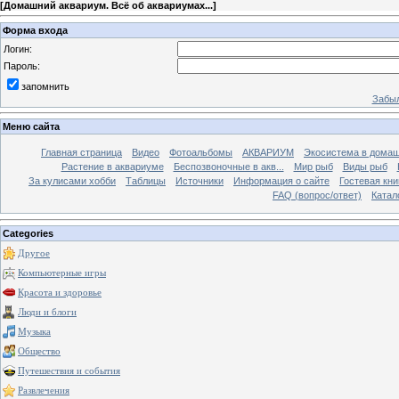
[
Домашний аквариум. Всё об аквариумах...
]
Форма входа
Логин:
Пароль:
запомнить
Забыл
Меню сайта
Главная страница
Видео
Фотоальбомы
АКВАРИУМ
Экосистема в домаш
Растение в аквариуме
Беспозвоночные в акв...
Мир рыб
Виды рыб
За кулисами хобби
Таблицы
Источники
Информация о сайте
Гостевая кни
FAQ (вопрос/ответ)
Катал
Categories
Другое
Компьютерные игры
Красота и здоровье
Люди и блоги
Музыка
Общество
Путешествия и события
Развлечения