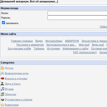
[
Домашний аквариум. Всё об аквариумах...
]
Форма входа
Логин:
Пароль:
запомнить
Забыл
Меню сайта
Главная страница
Видео
Фотоальбомы
АКВАРИУМ
Экосистема в домаш
Растение в аквариуме
Беспозвоночные в акв...
Мир рыб
Виды рыб
За кулисами хобби
Таблицы
Источники
Информация о сайте
Гостевая кни
FAQ (вопрос/ответ)
Катал
Categories
Другое
Компьютерные игры
Красота и здоровье
Люди и блоги
Музыка
Общество
Путешествия и события
Развлечения