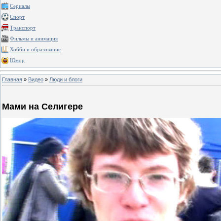
Сериалы
Спорт
Транспорт
Фильмы и анимация
Хобби и образование
Юмор
Главная
»
Видео
»
Люди и блоги
Мами на Селигере