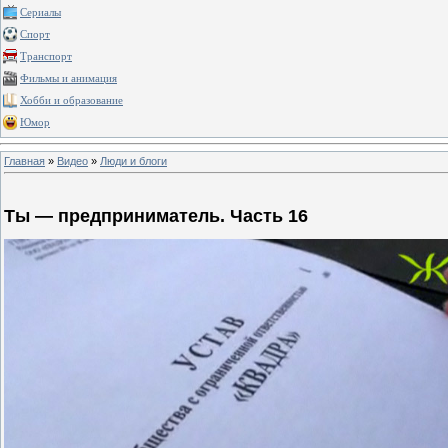
Сериалы
Спорт
Транспорт
Фильмы и анимация
Хобби и образование
Юмор
Главная
»
Видео
»
Люди и блоги
Ты — предприниматель. Часть 16