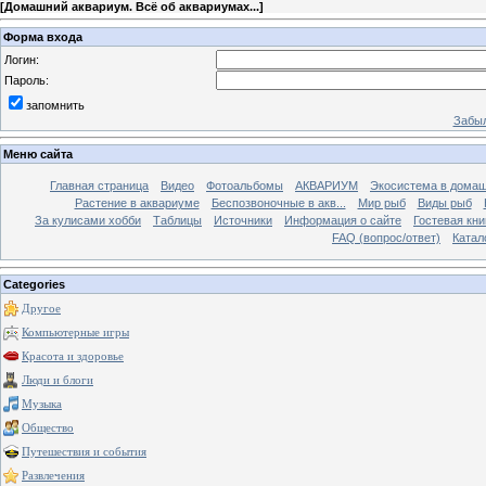
[
Домашний аквариум. Всё об аквариумах...
]
Форма входа
Логин:
Пароль:
запомнить
Забыл
Меню сайта
Главная страница
Видео
Фотоальбомы
АКВАРИУМ
Экосистема в домаш
Растение в аквариуме
Беспозвоночные в акв...
Мир рыб
Виды рыб
За кулисами хобби
Таблицы
Источники
Информация о сайте
Гостевая кни
FAQ (вопрос/ответ)
Катал
Categories
Другое
Компьютерные игры
Красота и здоровье
Люди и блоги
Музыка
Общество
Путешествия и события
Развлечения