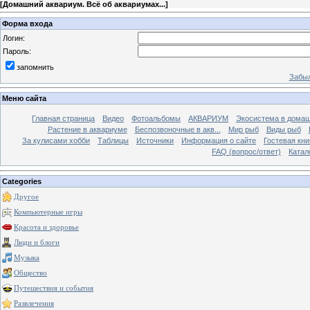
[
Домашний аквариум. Всё об аквариумах...
]
Форма входа
Логин:
Пароль:
запомнить
Забыл
Меню сайта
Главная страница
Видео
Фотоальбомы
АКВАРИУМ
Экосистема в домаш
Растение в аквариуме
Беспозвоночные в акв...
Мир рыб
Виды рыб
За кулисами хобби
Таблицы
Источники
Информация о сайте
Гостевая кни
FAQ (вопрос/ответ)
Катал
Categories
Другое
Компьютерные игры
Красота и здоровье
Люди и блоги
Музыка
Общество
Путешествия и события
Развлечения