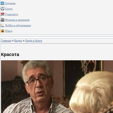
Сериалы
Спорт
Транспорт
Фильмы и анимация
Хобби и образование
Юмор
Главная
»
Видео
»
Люди и блоги
Красота