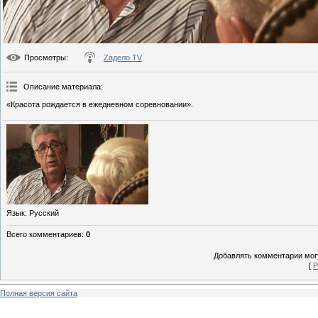
Просмотры
:
Zадело TV
Описание материала
:
«Красота рождается в ежедневном соревновании».
Язык
: Русский
Всего комментариев
:
0
Добавлять комментарии могу
[
Р
Полная версия сайта