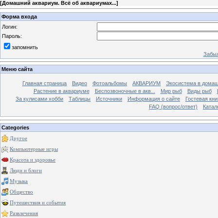
[
Домашний аквариум. Всё об аквариумах...
]
Форма входа
Логин:
Пароль:
запомнить
Забыл
Меню сайта
Главная страница
Видео
Фотоальбомы
АКВАРИУМ
Экосистема в домаш
Растение в аквариуме
Беспозвоночные в акв...
Мир рыб
Виды рыб
За кулисами хобби
Таблицы
Источники
Информация о сайте
Гостевая кни
FAQ (вопрос/ответ)
Катал
Categories
Другое
Компьютерные игры
Красота и здоровье
Люди и блоги
Музыка
Общество
Путешествия и события
Развлечения