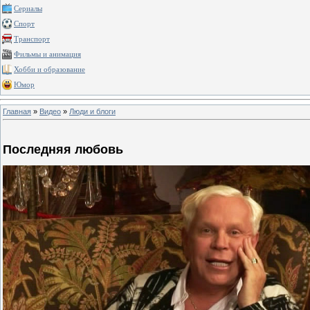
Сериалы
Спорт
Транспорт
Фильмы и анимация
Хобби и образование
Юмор
Главная
»
Видео
»
Люди и блоги
Последняя любовь