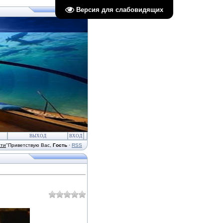
Версия для слабовидящих
ВЫХОД
ВХОД
сти
"
Приветствую Вас
,
Гость
·
RSS