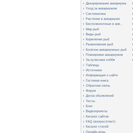
Декорирование аквариума
Уход за аквариумом
Систематика
Растение в аквариуме
Беспозвоночные в акв...
Мир рыб
Виды рыб
Кормление рыб
Размножение рыб
Болезни аквариумных рыб
Планировки аквариумов
За кулисами хобби
Таблицы
Источники
Информация о сайте
Гостевая книга
Обратная связь
Форум
Доска объявлений
Тесты
Блог
Видеопроекты
Каталог сайтов
FAQ (вопрос/ответ)
Каталог статей
Онлайн игры