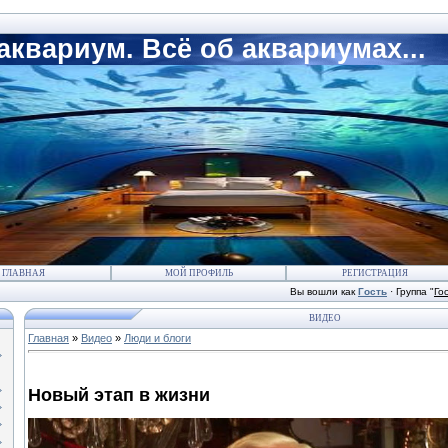
квариум. Всё об аквариумах...
ГЛАВНАЯ
МОЙ ПРОФИЛЬ
РЕГИСТРАЦИЯ
Вы вошли как
Гость
·
Группа
"
Го
ВИДЕО
Главная
»
Видео
»
Люди и блоги
Новый этап в жизни