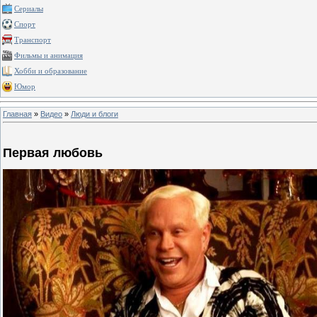
Сериалы
Спорт
Транспорт
Фильмы и анимация
Хобби и образование
Юмор
Главная
»
Видео
»
Люди и блоги
Первая любовь