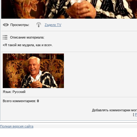
Просмотры
:
Zадело TV
Описание материала
:
«Я такой же мудила, как и все».
Язык
: Русский
Всего комментариев
:
0
Добавлять комментарии могу
[
Р
Полная версия сайта