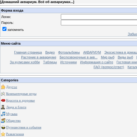
[
Домашний аквариум. Всё об аквариумах...
]
Форма входа
Логин:
Пароль:
запомнить
Забыл
Меню сайта
Главная страница
Видео
Фотоальбомы
АКВАРИУМ
Экосистема в домаш
Растение в аквариуме
Беспозвоночные в акв...
Мир рыб
Виды рыб
За кулисами хобби
Таблицы
Источники
Информация о сайте
Гостевая кни
FAQ (вопрос/ответ)
Катал
Categories
Другое
Компьютерные игры
Красота и здоровье
Люди и блоги
Музыка
Общество
Путешествия и события
Развлечения