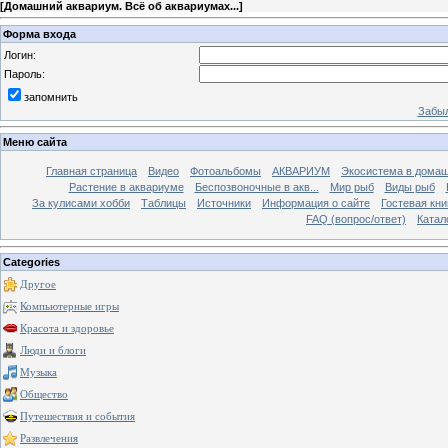
[
Домашний аквариум. Всё об аквариумах...
]
Форма входа
Логин:
Пароль:
запомнить
Забыл
Меню сайта
Главная страница
Видео
Фотоальбомы
АКВАРИУМ
Экосистема в домаш
Растение в аквариуме
Беспозвоночные в акв...
Мир рыб
Виды рыб
За кулисами хобби
Таблицы
Источники
Информация о сайте
Гостевая кни
FAQ (вопрос/ответ)
Катал
Categories
Другое
Компьютерные игры
Красота и здоровье
Люди и блоги
Музыка
Общество
Путешествия и события
Развлечения