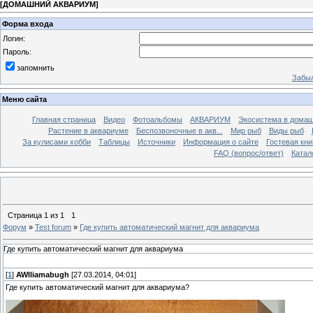
[
ДОМАШНИЙ АКВАРИУМ
]
Форма входа
Логин:
Пароль:
запомнить
Забыл
Меню сайта
Главная страница
Видео
Фотоальбомы
АКВАРИУМ
Экосистема в домаш
Растение в аквариуме
Беспозвоночные в акв...
Мир рыб
Виды рыб
За кулисами хобби
Таблицы
Источники
Информация о сайте
Гостевая кни
FAQ (вопрос/ответ)
Катал
Страница
1
из
1
1
Форум
»
Test forum
»
Где купить автоматический магнит для аквариума
Где купить автоматический магнит для аквариума
[
1
]
AWlliamabugh
[27.03.2014, 04:01]
Где купить автоматический магнит для аквариума?