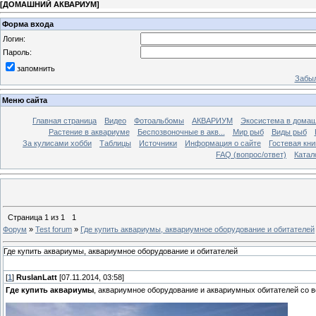
[
ДОМАШНИЙ АКВАРИУМ
]
Форма входа
Логин:
Пароль:
запомнить
Забыл
Меню сайта
Главная страница
Видео
Фотоальбомы
АКВАРИУМ
Экосистема в домаш
Растение в аквариуме
Беспозвоночные в акв...
Мир рыб
Виды рыб
За кулисами хобби
Таблицы
Источники
Информация о сайте
Гостевая кни
FAQ (вопрос/ответ)
Катал
Страница
1
из
1
1
Форум
»
Test forum
»
Где купить аквариумы, аквариумное оборудование и обитателей
Где купить аквариумы, аквариумное оборудование и обитателей
[
1
]
RuslanLatt
[07.11.2014, 03:58]
Где купить аквариумы
, аквариумное оборудование и аквариумных обитателей со в