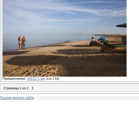
Прикрепления:
5061171.jpg
(124.3 Kb)
Страница
1
из
1
1
Полная версия сайта