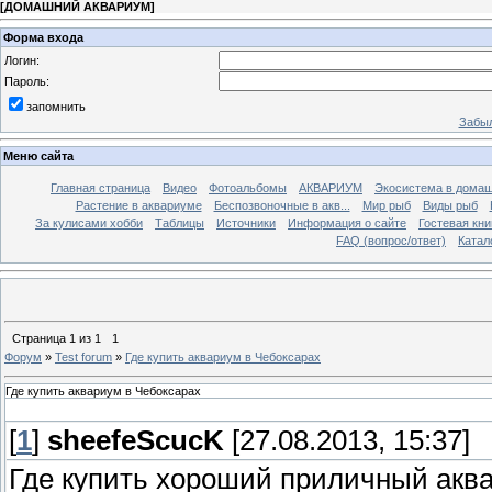
[
ДОМАШНИЙ АКВАРИУМ
]
Форма входа
Логин:
Пароль:
запомнить
Забыл
Меню сайта
Главная страница
Видео
Фотоальбомы
АКВАРИУМ
Экосистема в домаш
Растение в аквариуме
Беспозвоночные в акв...
Мир рыб
Виды рыб
За кулисами хобби
Таблицы
Источники
Информация о сайте
Гостевая кни
FAQ (вопрос/ответ)
Катал
Страница
1
из
1
1
Форум
»
Test forum
»
Где купить аквариум в Чебоксарах
Где купить аквариум в Чебоксарах
[
1
]
sheefeScucK
[27.08.2013, 15:37]
Где купить хороший приличный аква