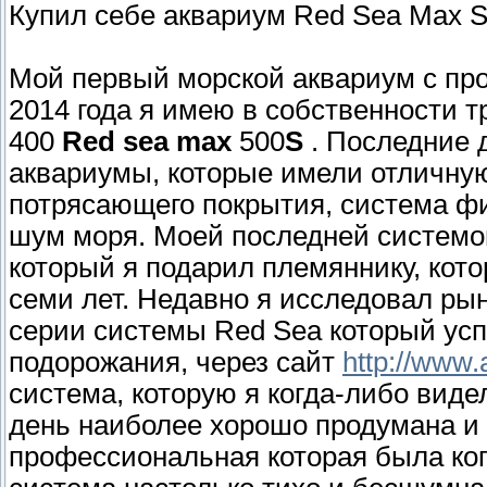
Купил себе аквариум Red Sea Max 
Мой первый морской аквариум с пр
2014 года я имею в собственности 
400
Red
sea
max
500
S
. Последние 
аквариумы, которые имели отличную
потрясающего покрытия, система ф
шум моря. Моей последней системо
который я подарил племяннику, кот
семи лет. Недавно я исследовал ры
серии системы Red Sea который успе
подорожания, через сайт
http://www.
система, которую я когда-либо виде
день наиболее хорошо продумана и
профессиональная которая была ког