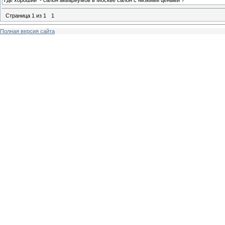
Где хороший - салон аквариумов в Москве салон с низкими ценами ?
Страница
1
из
1
1
Полная версия сайта