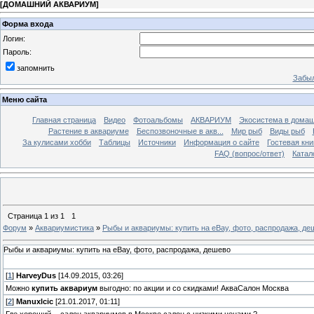
[
ДОМАШНИЙ АКВАРИУМ
]
Форма входа
Логин:
Пароль:
запомнить
Забыл
Меню сайта
Главная страница
Видео
Фотоальбомы
АКВАРИУМ
Экосистема в домаш
Растение в аквариуме
Беспозвоночные в акв...
Мир рыб
Виды рыб
За кулисами хобби
Таблицы
Источники
Информация о сайте
Гостевая кни
FAQ (вопрос/ответ)
Катал
Страница
1
из
1
1
Форум
»
Аквариумистика
»
Рыбы и аквариумы: купить на eBay, фото, распродажа, де
Рыбы и аквариумы: купить на eBay, фото, распродажа, дешево
[
1
]
HarveyDus
[14.09.2015, 03:26]
Можно
купить
аквариум
выгодно: по акции и со скидками! АкваСалон Москва
[
2
]
Manuxlcic
[21.01.2017, 01:11]