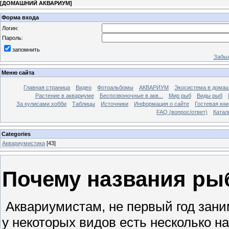
[
ДОМАШНИЙ АКВАРИУМ
]
Форма входа
Логин:
Пароль:
запомнить
Забыл
Меню сайта
Главная страница
Видео
Фотоальбомы
АКВАРИУМ
Экосистема в домаш
Растение в аквариуме
Беспозвоночные в акв...
Мир рыб
Виды рыб
За кулисами хобби
Таблицы
Источники
Информация о сайте
Гостевая кни
FAQ (вопрос/ответ)
Катал
Categories
Аквариумистика
[43]
Почему названия рыб
Аквариумистам, не первый год зан
у некоторых видов есть несколько н