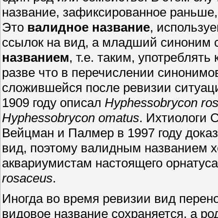
название, зафиксированное раньше, 
Это
валидное название
, использу
ссылок на вид, а младший синоним 
названием
, т.е. таким, употреблят
разве что в перечислении синонимов
сложившейся после ревизии ситуац
1909 году описал
Hyphessobrycon ro
Hyphessobrycon omatus
. Ихтиологи 
Вейцман и Палмер в 1997 году доказа
вид, поэтому валидным названием х
аквариумистам настоящего орнатус
rosaceus
.
Иногда во время ревизии вид перено
видовое название сохраняется, а р