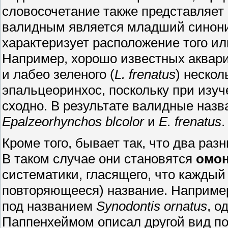
словосочетание также представляет 
валидным является младший синони
характеризует расположение того ил
Например, хорошо известных аквари
и лабео зеленого (
L. frenatus
) нескол
эпальцеоринхос, поскольку при изуч
сходно. В результате валидные назв
Epalzeorhynchos blcolor
и
Е. frenatus
.
Кроме того, бывает так, что два раз
В таком случае они становятся
омо
систематики, гласящего, что каждый
повторяющееся) название. Например,
под названием
Synodontis ornatus
, о
Паппенхеймом описал другой вид п