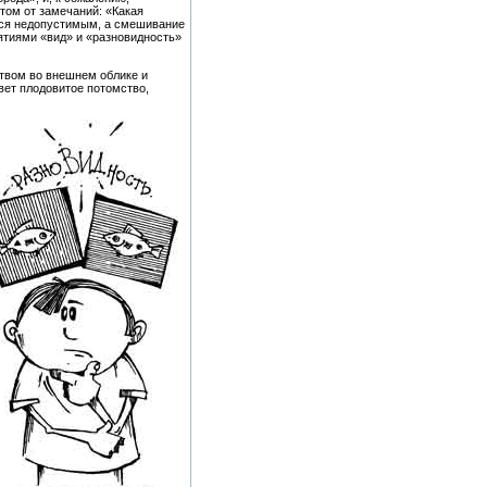
том от замечаний: «Какая
ется недопустимым, а смешивание
ятиями «вид» и «разновидность»
твом во внешнем облике и
вет плодовитое потомство,