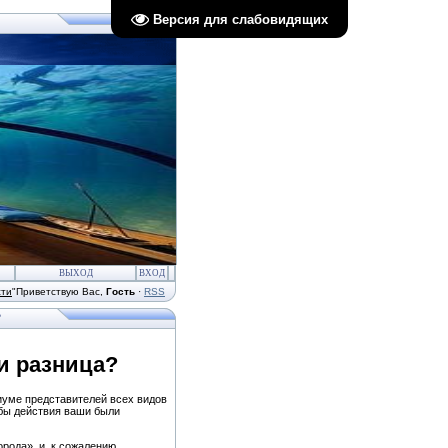
Версия для слабовидящих
ВЫХОД
ВХОД
сти
"
Приветствую Вас
,
Гость
·
RSS
?
и разница?
иуме представителей всех видов
обы действия ваши были
рода», и, к сожалению,