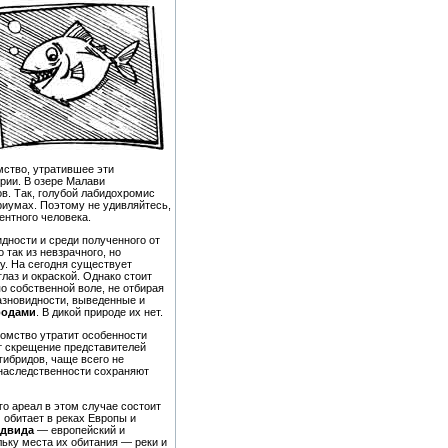
мство, утратившее эти
рии. В озере Малави
ов. Так, голубой лабидохромис
риумах. Поэтому не удивляйтесь,
ентного человека.
дности и среди полученного от
так из невзрачного, но
у. На сегодня существует
лаз и окраской. Однако стоит
о собственной воле, не отбирая
разновидности, выведенные и
родами
. В дикой природе их нет.
томство утратит особенности
от скрещение представителей
гибридов, чаще всего не
наследственности сохраняют
го ареал в этом случае состоит
) обитает в реках Европы и
двида
— европейский и
ьку места их обитания — реки и