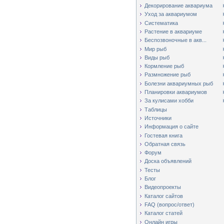
Декорирование аквариума
Уход за аквариумом
Систематика
Растение в аквариуме
Беспозвоночные в акв...
Мир рыб
Виды рыб
Кормление рыб
Размножение рыб
Болезни аквариумных рыб
Планировки аквариумов
За кулисами хобби
Таблицы
Источники
Информация о сайте
Гостевая книга
Обратная связь
Форум
Доска объявлений
Тесты
Блог
Видеопроекты
Каталог сайтов
FAQ (вопрос/ответ)
Каталог статей
Онлайн игры