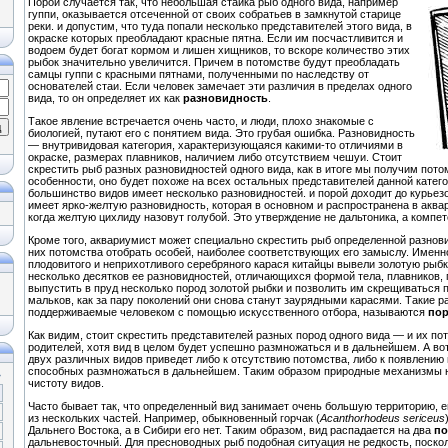
Порой случается так, что небольшая стайка рыб одного вида, например
гуппи, оказывается отсеченной от своих собратьев в замкнутой старице
реки. и допустим, что туда попали несколько представителей этого вида, в
окраске которых преобладают красные пятна. Если им посчастливится и
водоем будет богат кормом и лишен хищников, то вскоре количество этих
рыбок значительно увеличится. Причем в потомстве будут преобладать
самцы гуппи с красными пятнами, полученными по наследству от
основателей стаи. Если человек замечает эти различия в пределах одного
вида, то он определяет их как
разновидность
.
Такое явление встречается очень часто, и люди, плохо знакомые с
биологией, путают его с понятием вида. Это грубая ошибка. Разновидность
— внутривидовая категория, характеризующаяся какими-то отличиями в
окраске, размерах плавников, наличием либо отсутствием чешуи. Стоит
скрестить рыб разных разновидностей одного вида, как в итоге мы получим пото
особенности, оно будет похоже на всех остальных представителей данной катего
большинство видов имеет несколько разновидностей. и порой доходит до курьез
имеет ярко-желтую разновидность, которая в основном и распространена в аква
когда желтую цихлиду назовут голубой. Это утверждение не дальтоника, а компет
Кроме того, аквариумист может специально скрестить рыб определенной разнови
них потомства отобрать особей, наиболее соответствующих его замыслу. Именно 
плодовитого и неприхотливого серебряного карася китайцы вывели золотую рыбк
несколько десятков ее разновидностей, отличающихся формой тела, плавников, г
выпустить в пруд несколько пород золотой рыбки и позволить им скрещиваться п
мальков, как за пару поколений они снова станут заурядными карасями. Такие 
поддерживаемые человеком с помощью искусственного отбора, называются
по
Как видим, стоит скрестить представителей разных пород одного вида — и их по
родителей, хотя вид в целом будет успешно размножаться и в дальнейшем. А в
двух различных видов приведет либо к отсутствию потомства, либо к появлению 
способных размножаться в дальнейшем. Таким образом природные механизмы 
»
чистоту видов.
Часто бывает так, что определенный вид занимает очень большую территорию, е
из нескольких частей. Например, обыкновенный горчак (
Acanthorhodeus sericeus
Дальнего Востока, а в Сибири его нет. Таким образом, вид распадается на два
по
дальневосточный. Для пресноводных рыб подобная ситуация не редкость, поскол