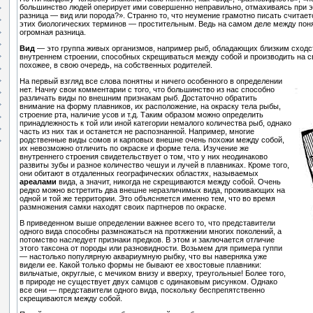
большинство людей оперирует ими совершенно неправильно, отмахиваясь при э
разница — вид или порода?». Странно то, что неумение грамотно писать счита
этих биологических терминов — простительным. Ведь на самом деле между пон
огромная разница.
Вид
— это группа живых организмов, например рыб, обладающих близким сходс
внутреннем строении, способных скрещиваться между собой и производить на с
похожее, в свою очередь, на собственных родителей.
На первый взгляд все слова понятны и ничего особенного в определении
нет. Начну свои комментарии с того, что большинство из нас способно
различать виды по внешним признакам рыб. Достаточно обратить
внимание на форму плавников, их расположение, на окраску тела рыбы,
строение рта, наличие усов и т.д. Таким образом можно определить
принадлежность к той или иной категории немалого количества рыб, однако
часть из них так и останется не распознанной. Например, многие
родственные виды сомов и карповых внешне очень похожи между собой,
их невозможно отличить по окраске и форме тела. Изучение же
внутреннего строения свидетельствует о том, что у них неодинаково
развиты зубы и разное количество чешуи и лучей в плавниках. Кроме того,
они обитают в отдаленных географических областях, называемых
ареалами
вида, а значит, никогда не скрещиваются между собой. Очень
редко можно встретить два внешне неразличимых вида, проживающих на
одной и той же территории. Это объясняется именно тем, что во время
размножения самки находят своих партнеров по окраске.
В приведенном выше определении важнее всего то, что представители
одного вида способны размножаться на протяжении многих поколений, а
потомство наследует признаки предков. В этом и заключается отличие
этого таксона от породы или разновидности. Возьмем для примера гуппи
— настолько популярную аквариумную рыбку, что вы наверняка уже
видели ее. Какой только формы не бывают ее хвостовые плавники:
вильчатые, округлые, с мечиком внизу и вверху, треугольные! Более того,
в природе не существует двух самцов с одинаковым рисунком. Однако
все они — представители одного вида, поскольку беспрепятственно
скрещиваются между собой.