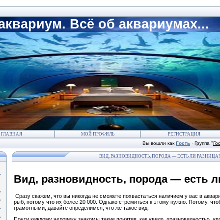
квариум. Всё об аквариумах...
ГЛАВНАЯ
МОЙ ПРОФИЛЬ
РЕГИСТРАЦИЯ
Вы вошли как
Гость
·
Группа
"
Го
ВИД, РАЗНОВИДНОСТЬ, ПОРОДА — ЕСТЬ ЛИ РАЗНИЦА
Вид, разновидность, порода — есть л
Сразу скажем, что вы никогда не сможете похвастаться наличием у вас в аквар
рыб, потому что их более 20 000. Однако стремиться к этому нужно. Потому, чт
грамотными, давайте определимся, что же такое вид.
Почти каждому человеку знакомы такие понятия, как «вид», «разновидность», «по