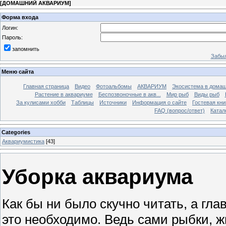
[
ДОМАШНИЙ АКВАРИУМ
]
Форма входа
Логин:
Пароль:
запомнить
Забыл
Меню сайта
Главная страница
Видео
Фотоальбомы
АКВАРИУМ
Экосистема в домаш
Растение в аквариуме
Беспозвоночные в акв...
Мир рыб
Виды рыб
За кулисами хобби
Таблицы
Источники
Информация о сайте
Гостевая кни
FAQ (вопрос/ответ)
Катал
Categories
Аквариумистика
[43]
Уборка аквариума
Как бы ни было скучно читать, а гла
это необходимо. Ведь сами рыбки, ж