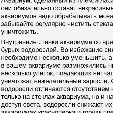
Аквариум, сделанный из плексиглас
они обязательно оставят некрасивы
аквариумов надо обрабатывать моча
забывайте регулярно чистить стекла
уничтожить.
Внутренние стенки аквариума со вр
бурых водорослей. Во избежание си
необходимо несколько уменьшить, 
в вашем аквариуме размножились ни
несколько улиток, поедающих нитчат
уничтожат нежелательные заросли. 
водоросли отличаются отсутствием к
только на стеклах аквариума, но и н
доступ света, водоросли снижают и
аквариумах красноперка и горчак пр