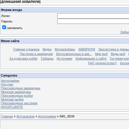
[
ДОМАШНИЙ АКВАРИУМ
]
Форма входа
Логин:
Пароль:
запомнить
Забыл
Меню сайта
Главная страница
Видео
Фотоальбомы
АКВАРИУМ
Экосистема в домаш
Растение в аквариуме
Беспозвоночные в акв...
Мир рыб
Виды рыб
За кулисами хобби
Таблицы
Источники
Информация о сайте
Гостевая кни
FAQ (вопрос/ответ)
Катал
Categories
фотографии
Рисунки
Пресноводные аквариумы
Морские аквариумы
Пресноводные рыбки
Морские рыбки
Пресноводные растения
AQUATLANTIS
Главная
»
Фотоальбом
»
фотографии
» IMG_8539