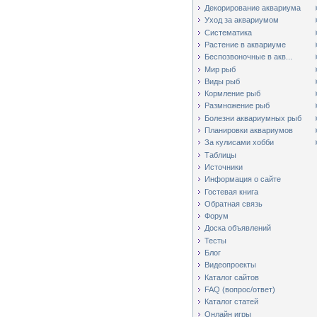
Декорирование аквариума
Уход за аквариумом
Систематика
Растение в аквариуме
Беспозвоночные в акв...
Мир рыб
Виды рыб
Кормление рыб
Размножение рыб
Болезни аквариумных рыб
Планировки аквариумов
За кулисами хобби
Таблицы
Источники
Информация о сайте
Гостевая книга
Обратная связь
Форум
Доска объявлений
Тесты
Блог
Видеопроекты
Каталог сайтов
FAQ (вопрос/ответ)
Каталог статей
Онлайн игры