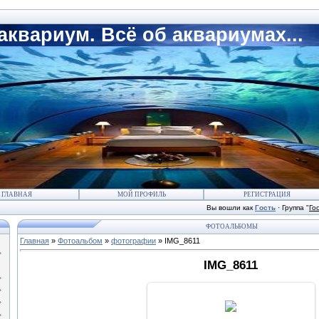
квариум. Всё об аквариумах...
ГЛАВНАЯ
МОЙ ПРОФИЛЬ
РЕГИСТРАЦИЯ
Вы вошли как
Гость
·
Группа
"
Го
ФОТОАЛЬБОМЫ
Главная
»
Фотоальбом
»
фотографии
» IMG_8611
IMG_8611