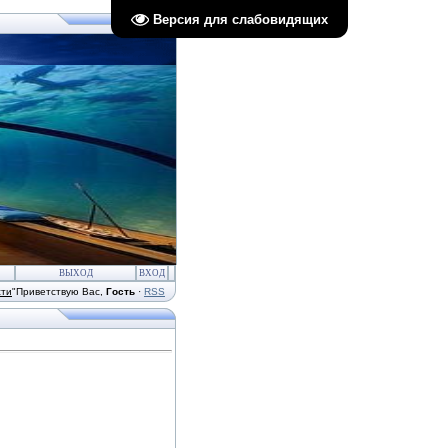
Версия для слабовидящих
ВЫХОД
ВХОД
сти
"
Приветствую Вас
,
Гость
·
RSS