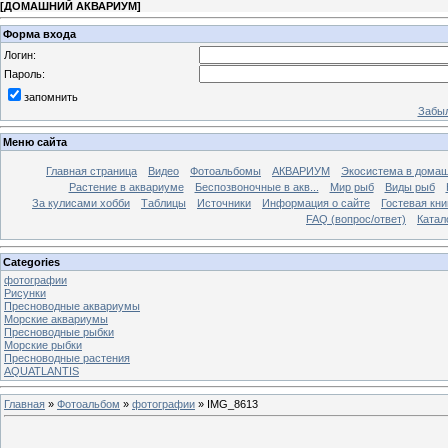
[
ДОМАШНИЙ АКВАРИУМ
]
Форма входа
Логин:
Пароль:
запомнить
Забыл
Меню сайта
Главная страница
Видео
Фотоальбомы
АКВАРИУМ
Экосистема в домаш
Растение в аквариуме
Беспозвоночные в акв...
Мир рыб
Виды рыб
За кулисами хобби
Таблицы
Источники
Информация о сайте
Гостевая кни
FAQ (вопрос/ответ)
Катал
Categories
фотографии
Рисунки
Пресноводные аквариумы
Морские аквариумы
Пресноводные рыбки
Морские рыбки
Пресноводные растения
AQUATLANTIS
Главная
»
Фотоальбом
»
фотографии
» IMG_8613