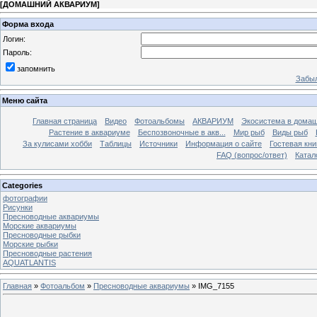
[
ДОМАШНИЙ АКВАРИУМ
]
Форма входа
Логин:
Пароль:
запомнить
Забыл
Меню сайта
Главная страница
Видео
Фотоальбомы
АКВАРИУМ
Экосистема в домаш
Растение в аквариуме
Беспозвоночные в акв...
Мир рыб
Виды рыб
За кулисами хобби
Таблицы
Источники
Информация о сайте
Гостевая кни
FAQ (вопрос/ответ)
Катал
Categories
фотографии
Рисунки
Пресноводные аквариумы
Морские аквариумы
Пресноводные рыбки
Морские рыбки
Пресноводные растения
AQUATLANTIS
Главная
»
Фотоальбом
»
Пресноводные аквариумы
» IMG_7155