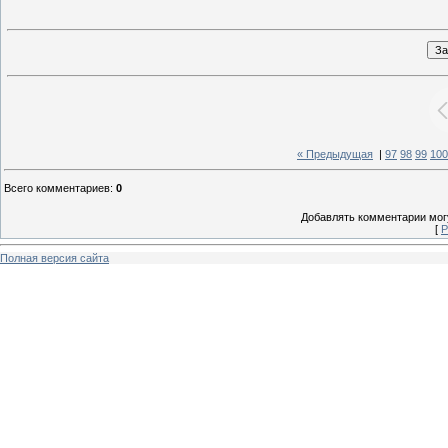
« Предыдущая
|
97
98
99
100
Всего комментариев
:
0
Добавлять комментарии могу
[
Р
Полная версия сайта