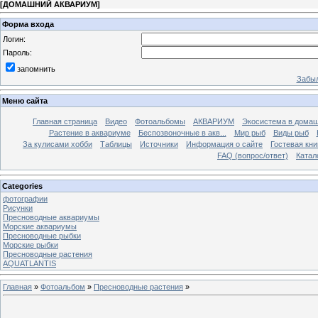
[
ДОМАШНИЙ АКВАРИУМ
]
Форма входа
Логин:
Пароль:
запомнить
Забыл
Меню сайта
Главная страница
Видео
Фотоальбомы
АКВАРИУМ
Экосистема в домаш
Растение в аквариуме
Беспозвоночные в акв...
Мир рыб
Виды рыб
За кулисами хобби
Таблицы
Источники
Информация о сайте
Гостевая кни
FAQ (вопрос/ответ)
Катал
Categories
фотографии
Рисунки
Пресноводные аквариумы
Морские аквариумы
Пресноводные рыбки
Морские рыбки
Пресноводные растения
AQUATLANTIS
Главная
»
Фотоальбом
»
Пресноводные растения
»